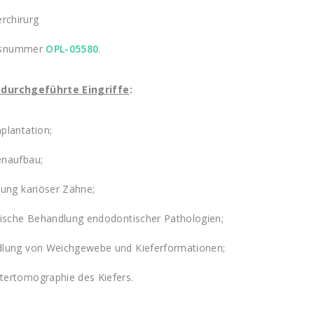
erchirurg
gsnummer
OPL-05580
.
durchgeführte Eingriffe
:
plantation;
naufbau;
nung kariöser Zähne
;
gische Behandlung endodontischer Pathologien;
lung von Weichgewebe und Kieferformationen;
ertomographie des Kiefers.