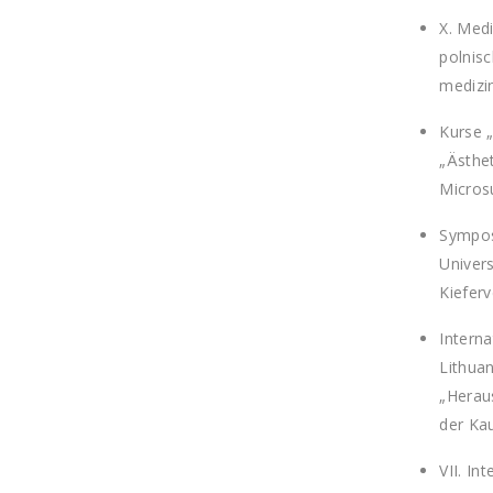
X. Medi
polnisc
medizin
Kurse 
„Ästhe
Micros
Sympos
Univer
Kieferv
Interna
Lithuan
„Herau
der Kau
VII. In