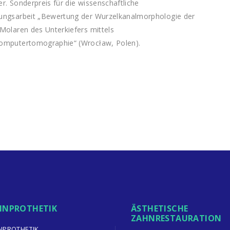
r. Sonderpreis für die wissenschaftliche
ungsarbeit „Bewertung der Wurzelkanalmorphologie der
Molaren des Unterkiefers mittels
omputertomographie“ (Wrocław, Polen).
HNPROTHETIK
ÄSTHETISCHE
ZAHNRESTAURATION
NPROTHETIK