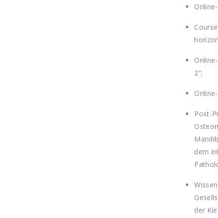
Online
Course
horizo
Online
2“;
Online-
Post-P
Osteomy
Mandib
dem in
Patholo
Wissen
Gesells
der Kie