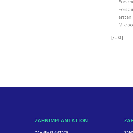
Forsche
Forsch
ersten 
Mikroc
[/List]
ZAHNIMPLANTATION
ZA
ZAHNIMPLANTATE
ZAH