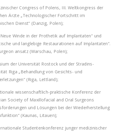
zinischer Congress of Polens, III. Weltkongress der
hen Ärzte „Technologischer Fortschritt im
ischen Dienst“ (Danzig, Polen);
„Neue Winde in der Prothetik auf Implantaten“ und
tische und langlebige Restaurationen auf Implantaten“.
urgeon ansatz (Warschau, Polen);
ium der Universität Rostock und der Stradins-
sität Riga „Behandlung von Gesichts- und
erletzungen“ (Riga, Lettland);
tionale wissenschaftlich-praktische Konferenz der
ian Society of Maxillofacial and Oral Surgeons
sforderungen und Lösungen bei der Wiederherstellung
funktion“ (Kaunas, Litauen);
ternationale Studentenkonferenz junger medizinischer