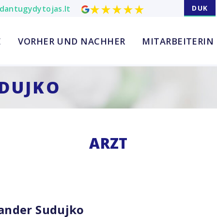
dantugydytojas.lt
DUK
E
VORHER UND NACHHER
MITARBEITERIN
DUJKO
ARZT
ander Sudujko