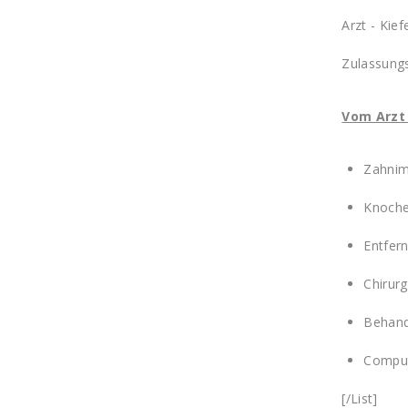
Arzt - Kief
Zulassun
Vom Arzt 
Zahnim
Knoche
Entfer
Chirur
Behand
Comput
[/List]