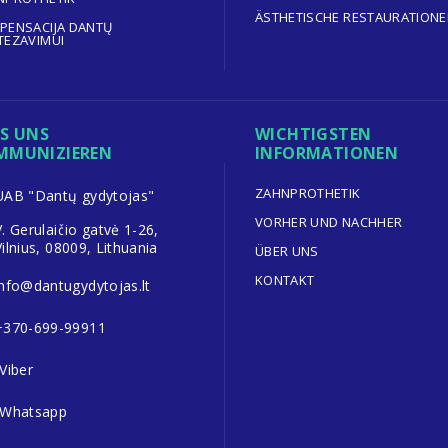
ÄSTHETISCHE RESTAURATION
PENSACIJA DANTŲ
TEZAVIMUI
S UNS
WICHTIGSTEN
MMUNIZIEREN
INFORMATIONEN
ZAHNPROTHETIK
UAB "Dantų gydytojas"
VORHER UND NACHHER
V. Gerulaičio gatvė 1-26,
Vilnius, 08009, Lithuania
ÜBER UNS
KONTAKT
info@dantugydytojas.lt
+370-699-99911
Viber
Whatsapp